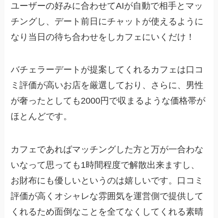
ユーザーの好みに合わせてAIが自動で相手とマッ
チングし、
デート前日にチャットが使えるように
なり当日の待ち合わせ
をしカフェにいくだけ！
バチェラーデートが提案
してくれるカフェは
口コ
ミ評価が高いお店
を厳選しており、さらに、
男性
が奢ったとしても2000円
で収まるような価格帯が
ほとんどです。
カフェであればマッチングした方と万が一合わな
いなって思っても
1時間程度で解散
出来ますし、
お財布にも優しいというのは嬉しいです。
口コミ
評価が高くオシャレな雰囲気を運営側で提供して
くれるため面倒なことを全てなくしてくれる素晴