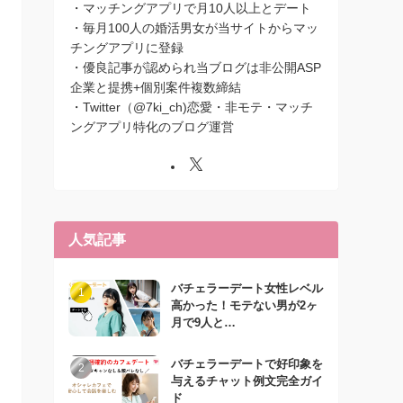
・マッチングアプリで月10人以上とデート
・毎月100人の婚活男女が当サイトからマッ
チングアプリに登録
・優良記事が認められ当ブログは非公開ASP
企業と提携+個別案件複数締結
・Twitter（@7ki_ch)恋愛・非モテ・マッチ
ングアプリ特化のブログ運営
人気記事
バチェラーデート女性レベル
高かった！モテない男が2ヶ
月で9人と…
バチェラーデートで好印象を
与えるチャット例文完全ガイ
ド