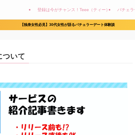
登録は今がチャンス！Teee（ティー）
バチェラ
【独身女性必見】30代女性が語るバチェラーデート体験談
について