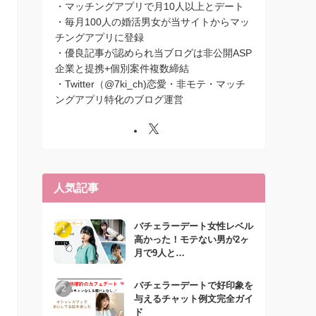
・マッチングアプリで月10人以上とデート
・毎月100人の婚活男女が当サイトからマッ
チングアプリに登録
・優良記事が認められ当ブログは非公開ASP
企業と提携+個別案件複数締結
・Twitter（@7ki_ch)恋愛・非モテ・マッチ
ングアプリ特化のブログ運営
人気記事
バチェラーデート女性レベル
高かった！モテない男が2ヶ
月で9人と…
バチェラーデートで好印象を
与えるチャット例文完全ガイ
ド