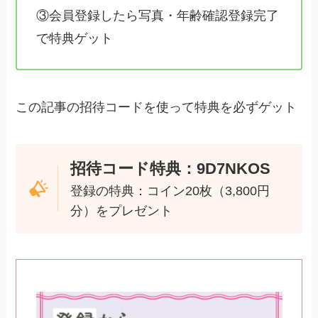
③会員登録したら写真・年齢確認登録完了
で特典ゲット
この記事の招待コードを使って特典を必ずゲット
招待コード特典：9D7NKOS
登録の特典：コイン20枚（3,800円
分）をプレゼント