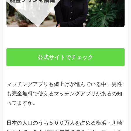
公式サイトでチェック
マッチングアプリも値上げが進んでいる中、男性
も完全無料で使えるマッチングアプリがあるの知
ってますか。
日本の人口のうち５００万人を占める横浜・川崎