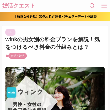
婚活クエスト
【独身女性必見】30代女性が語るバチェラーデート体験談
PR
winkの男女別の料金プランを解説！気
をつけるべき料金の仕組みとは？
恋活・婚活