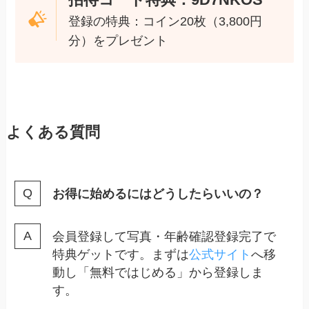
登録の特典：コイン20枚（3,800円
分）をプレゼント
よくある質問
お得に始めるにはどうしたらいいの？
会員登録して写真・年齢確認登録完了で
特典ゲットです。まずは
公式サイト
へ移
動し「無料ではじめる」から登録しま
す。